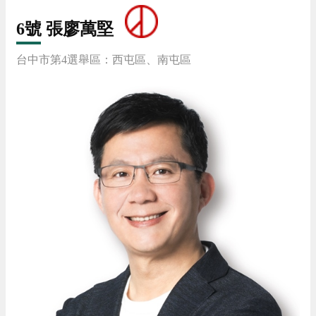
6號 張廖萬堅
台中市第4選舉區：西屯區、南屯區