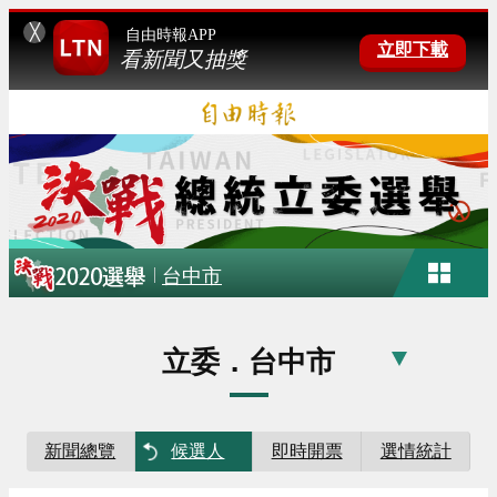
╳
自由時報APP
立即下載
看新聞又抽獎
|
台中市
立委．台中市
新聞總覽
候選人
即時開票
選情統計