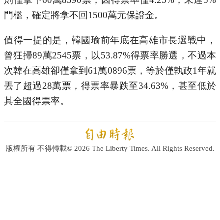
門檻，確定將拿不回1500萬元保證金。
值得一提的是，韓國瑜前年底在高雄市長選戰中，
曾狂掃89萬2545票，以53.87%得票率勝選，不過本
次韓在高雄卻僅拿到61萬0896票，等於僅執政1年就
丟了超過28萬票，得票率暴跌至34.63%，甚至低於
其全國得票率。
版權所有 不得轉載
© 2026 The Liberty Times. All Rights Reserved.