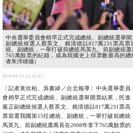
中央選舉委員會稍早正式完成總統、副總統選舉開
副總統候選人蔡英文、賴清德以817萬231票高票
統、副總統，一舉打破前總統馬英九、前副總統蕭萬
765萬餘票的紀錄，成為我國史上得票數最高的
者朱沛雄攝）
2020-01-11 22:23:07
〔記者黃欣柏、吳書緯／台北報導〕中央選舉委員
會稍早正式完成總統、副總統選舉開票結果，民進
黨正副總統候選人蔡英文、賴清德以817萬231票高
票當選我國第15任總統、副總統，一舉打破前總統
馬英九、前副總統蕭萬長在2008年拿下765萬餘票的