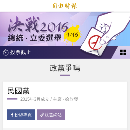
投票截止
政黨爭鳴
民國黨
2015年3月成立 / 主席 ‧ 徐欣瑩
粉絲專頁
競選網站