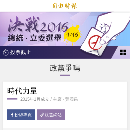
投票截止
政黨爭鳴
時代力量
2015年1月成立 / 主席 ‧ 黃國昌
粉絲專頁
競選網站