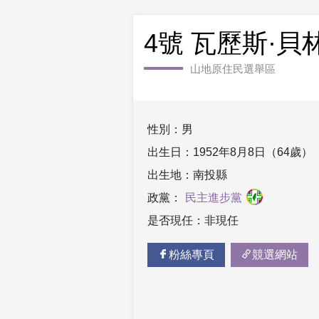
4號 瓦歷斯·貝
山地原住民選舉區
性別：男
出生日：1952年8月8日（64歲）
出生地：南投縣
政黨：
民主進步黨
是否現任：非現任
粉絲專頁
競選網站