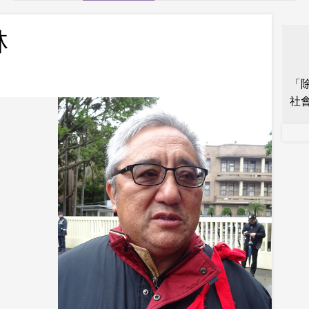
林
「
社