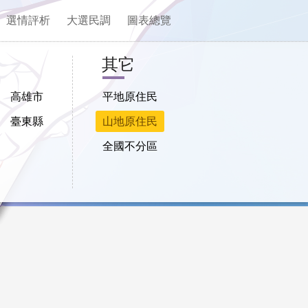
選情評析
大選民調
圖表總覽
其它
高雄市
平地原住民
臺東縣
山地原住民
全國不分區