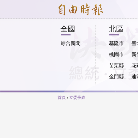
全國
北區
綜合新聞
基隆市
臺
桃園市
新
苗栗縣
花
金門縣
連
首頁
›
立委爭鋒