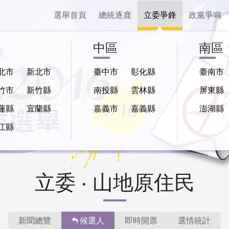
選舉首頁
總統逐鹿
立委爭鋒
政黨爭鳴
中區
南區
北市
新北市
臺中市
彰化縣
臺南市
竹市
新竹縣
南投縣
雲林縣
屏東縣
蓮縣
宜蘭縣
嘉義市
嘉義縣
澎湖縣
江縣
立委 ‧ 山地原住民
新聞總覽
候選人
即時開票
選情統計