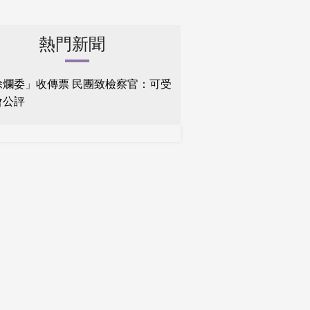
熱門新聞
除爛委」收傳票 民團致檢察官：可受
會公評