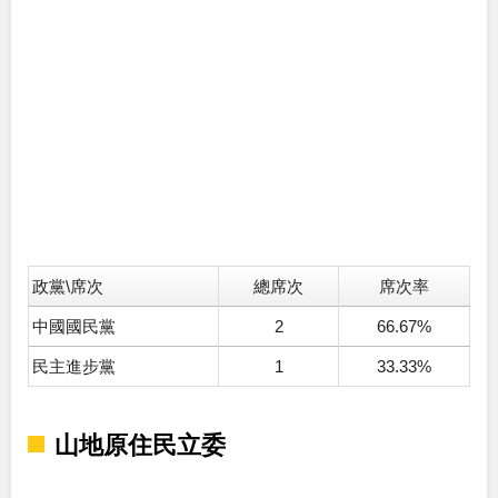
政黨\席次
總席次
席次率
中國國民黨
2
66.67%
民主進步黨
1
33.33%
山地原住民立委