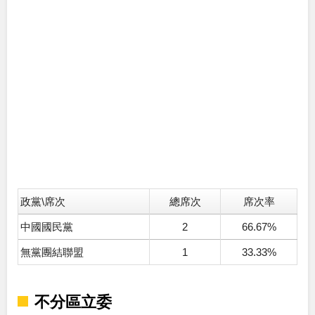
政黨\席次
總席次
席次率
中國國民黨
2
66.67%
無黨團結聯盟
1
33.33%
不分區立委