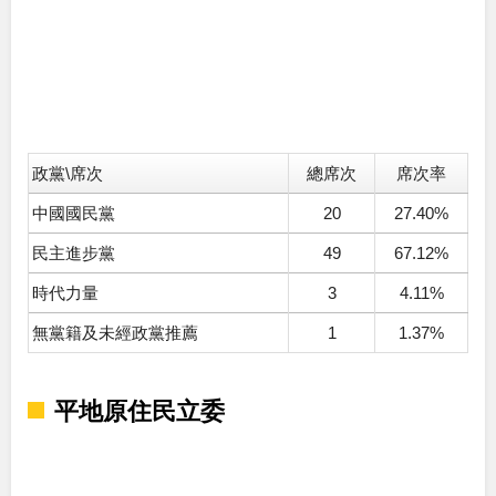
政黨\席次
總席次
席次率
中國國民黨
20
27.40%
民主進步黨
49
67.12%
時代力量
3
4.11%
無黨籍及未經政黨推薦
1
1.37%
平地原住民立委