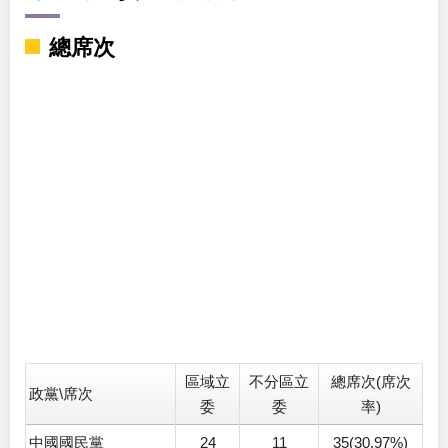
總席次
區域立
不分區立
總席次(席次
政黨\席次
委
委
率)
中國國民黨
24
11
35(30.97%)