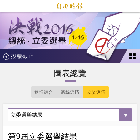
投票截止
圖表總覽
選情綜合
總統選情
立委選情
第9屆立委選舉結果