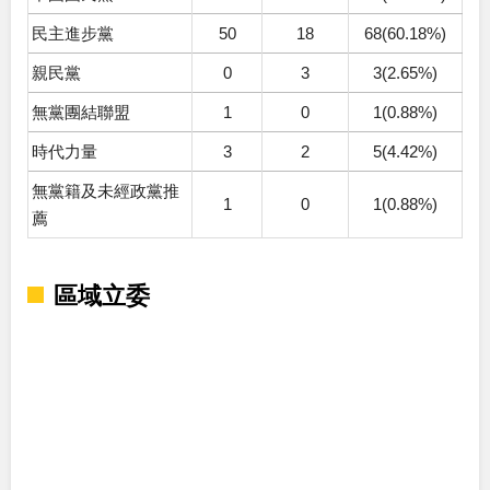
民主進步黨
50
18
68(60.18%)
親民黨
0
3
3(2.65%)
無黨團結聯盟
1
0
1(0.88%)
時代力量
3
2
5(4.42%)
無黨籍及未經政黨推
1
0
1(0.88%)
薦
區域立委